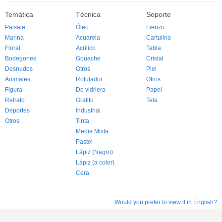
Temática
Técnica
Soporte
Paisaje
Óleo
Lienzo
Marina
Acuarela
Cartulina
Floral
Acrílico
Tabla
Bodegones
Gouache
Cristal
Desnudos
Otros
Piel
Animales
Rotulador
Otros
Figura
De vidriera
Papel
Retrato
Grafito
Tela
Deportes
Industrial
Otros
Tinta
Media Mixta
Pastel
Lápiz (Negro)
Lápiz (a color)
Cera
Would you prefer to view it in English?